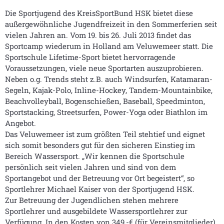
Die Sportjugend des KreisSportBund HSK bietet diese
außergewöhnliche Jugendfreizeit in den Sommerferien seit
vielen Jahren an. Vom 19. bis 26. Juli 2013 findet das
Sportcamp wiederum in Holland am Veluwemeer statt. Die
Sportschule Lifetime-Sport bietet hervorragende
Voraussetzungen, viele neue Sportarten auszuprobieren.
Neben o.g. Trends steht z.B. auch Windsurfen, Katamaran-
Segeln, Kajak-Polo, Inline-Hockey, Tandem-Mountainbike,
Beachvolleyball, Bogenschießen, Baseball, Speedminton,
Sportstacking, Streetsurfen, Power-Yoga oder Biathlon im
Angebot.
Das Veluwemeer ist zum größten Teil stehtief und eignet
sich somit besonders gut für den sicheren Einstieg im
Bereich Wassersport. „Wir kennen die Sportschule
persönlich seit vielen Jahren und sind von dem
Sportangebot und der Betreuung vor Ort begeistert“, so
Sportlehrer Michael Kaiser von der Sportjugend HSK.
Zur Betreuung der Jugendlichen stehen mehrere
Sportlehrer und ausgebildete Wassersportlehrer zur
Verfügung. In den Kosten von 349,-€ (für Vereinsmitglieder)