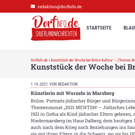
redaktion@dorfinfo.de
STARTSEITE
BLAU
Dorfinfo.de
»
Kunststück der Woche bei Brilon Kultour – „Thomas M
Kunststück der Woche bei B
1.10.2021
VON
REDAKTION
Künstlerin mit Wurzeln in Marsberg
Brilon. Portraits jüdischer Bürger und Bürgeri
Themenmonat „2021 MENTSH! – Jüdisches Leben 
1921 in Gotha als Kind jüdischer Eltern geboren,
Niedermarsberg im Haus Dalberg, dem heutigen M
auch nach dem Krieg noch Beziehungen ins Sauer
sie mit ihren Eltern in die Schweiz, wo sie bis 