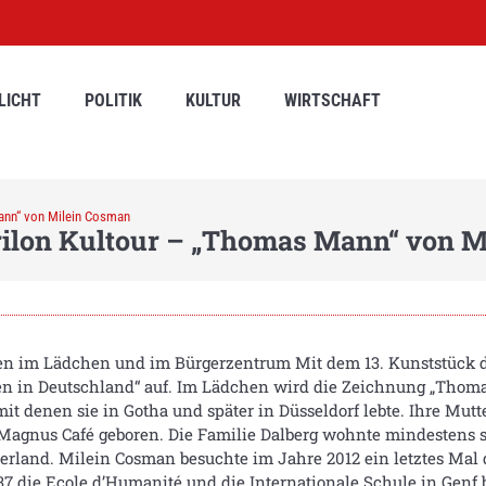
LICHT
POLITIK
KULTUR
WIRTSCHAFT
ann“ von Milein Cosman
rilon Kultour – „Thomas Mann“ von 
nnen im Lädchen und im Bürgerzentrum Mit dem 13. Kunststück d
in Deutschland“ auf. Im Lädchen wird die Zeichnung „Thoma
 mit denen sie in Gotha und später in Düsseldorf lebte. Ihre Mu
agnus Café geboren. Die Familie Dalberg wohnte mindestens s
land. Milein Cosman besuchte im Jahre 2012 ein letztes Mal d
1937 die Ecole d’Humanité und die Internationale Schule in Genf 