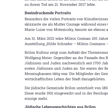
zu ihrem Tod am 21. November 2017 lebte.
Beeindruckende Portraits
Besonders die vielen Portraits von Künstlerinnen
skizzierte sie als Mutter Courage während eines 
Marie-Luise von Motesiczky, bannte sie ebenso a
Am 31. März 2021 wäre Milein Cosman 100 Jahre 
Ausstellung „Hilde Schrader – Milein Cosmann 
Brilon Kultour zeigt zum Auftakt des Themenmon
Wolfgang Meier. Gegenüber an der Fassade des Bü
Jüdinnen und Juden nachweislich seit 1700 Jahr
ersten Jüdinnen und Juden an. Sie waren der B
Messinghausen tätig war. Die Mitglieder der Ge
wirtschaftlichen Leben der Stadt dazugehörten.
Die jüdische Gemeinde Brilon unterhielt von 180
Diese wurde 1931 eingeweiht und in der Reichspo
einzige mehr.
Jüdische Lebensgeschichten aus Brilon