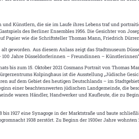
 und Künstlern, die sie im Laufe ihres Lebens traf und portrait
Gastspiels des Berliner Ensembles 1956. Die Gesichter von Jose
uf Papier wie die Schriftsteller Thomas Mann, Friedrich Dürre
alt geworden. Aus diesem Anlass zeigt das Stadtmuseum Düssel
– 100 Jahre Düsseldorferinnen – Freundinnen – Künstlerinnen“
ats bis zum 15. Oktober 2021 Cosmans Portrait von Thomas Ma
rgerzentrums Kolpinghaus ist die Ausstellung „Jüdische Gesich
en auf dem Gebiet des heutigen Deutschlands – im Stadtgebiet 
eginn einer beachtenswerten jüdischen Landgemeinde, die beso
meinde waren Händler, Handwerker und Kaufleute, die zu Begin
8 bis 1927 eine Synagoge in der Marktstraße und baute schließ
gromnacht 1938 zerstört. Zu Beginn der 1930er Jahre wohnten 2