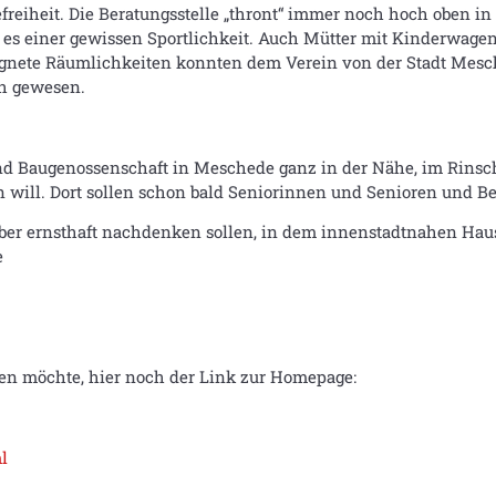
erefreiheit. Die Beratungsstelle „thront“ immer noch hoch oben i
s einer gewissen Sportlichkeit. Auch Mütter mit Kinderwagen s
eignete Räumlichkeiten konnten dem Verein von der Stadt Mesc
ch gewesen.
und Baugenossenschaft in Meschede ganz in der Nähe, im Rinsch
 will. Dort sollen schon bald Seniorinnen und Senioren und B
über ernsthaft nachdenken sollen, in dem innenstadtnahen Haus
e
en möchte, hier noch der Link zur Homepage:
l