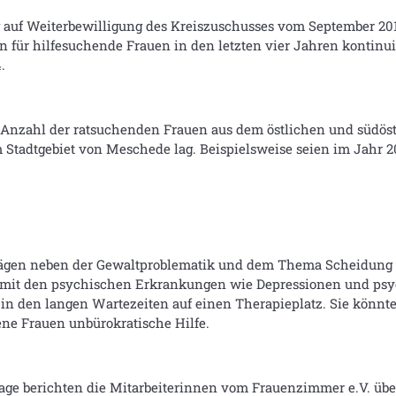
uf Weiterbewilligung des Kreiszuschusses vom September 2012 e
en für hilfesuchende Frauen in den letzten vier Jahren kontin
.
ie Anzahl der ratsuchenden Frauen aus dem östlichen und südös
m Stadtgebiet von Meschede lag. Beispielsweise seien im Jahr 
le lägen neben der Gewaltproblematik und dem Thema Scheidu
it den psychischen Erkrankungen wie Depressionen und psy
 den langen Wartezeiten auf einen Therapieplatz. Sie könnte
ene Frauen unbürokratische Hilfe.
age berichten die Mitarbeiterinnen vom Frauenzimmer e.V. über