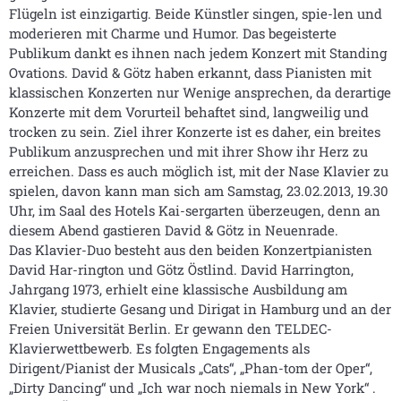
Flügeln ist einzigartig. Beide Künstler singen, spie-len und
moderieren mit Charme und Humor. Das begeisterte
Publikum dankt es ihnen nach jedem Konzert mit Standing
Ovations. David & Götz haben erkannt, dass Pianisten mit
klassischen Konzerten nur Wenige ansprechen, da derartige
Konzerte mit dem Vorurteil behaftet sind, langweilig und
trocken zu sein. Ziel ihrer Konzerte ist es daher, ein breites
Publikum anzusprechen und mit ihrer Show ihr Herz zu
erreichen. Dass es auch möglich ist, mit der Nase Klavier zu
spielen, davon kann man sich am Samstag, 23.02.2013, 19.30
Uhr, im Saal des Hotels Kai-sergarten überzeugen, denn an
diesem Abend gastieren David & Götz in Neuenrade.
Das Klavier-Duo besteht aus den beiden Konzertpianisten
David Har-rington und Götz Östlind. David Harrington,
Jahrgang 1973, erhielt eine klassische Ausbildung am
Klavier, studierte Gesang und Dirigat in Hamburg und an der
Freien Universität Berlin. Er gewann den TELDEC-
Klavierwettbewerb. Es folgten Engagements als
Dirigent/Pianist der Musicals „Cats“, „Phan-tom der Oper“,
„Dirty Dancing“ und „Ich war noch niemals in New York“ .