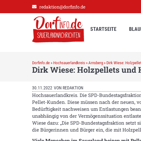
redaktion@dorfinfo.de
STARTSEITE
BLAU
Dorfinfo.de
»
Hochsauerlandkreis
»
Arnsberg
»
Dirk Wiese: Holzpelle
Dirk Wiese: Holzpellets und 
30.11.2022
VON
REDAKTION
Hochsauerlandkreis. Die SPD-Bundestagsfraktion 
Pellet-Kunden. Diese müssen nach der neuen, vo
Bedürftigkeit nachweisen um Entlastungen beans
unabhängig von der Vermögenssituation entlast
Wiese dazu: „Die SPD-Bundestagsfraktion setzt s
die Bürgerinnen und Bürger ein, die mit Holzpel
Viele Menschen im Sauerland heizen mit Pelle