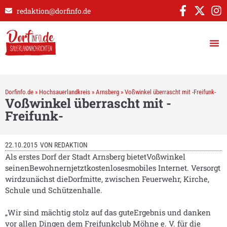
redaktion@dorfinfo.de
Dorfinfo.de
»
Hochsauerlandkreis
»
Arnsberg
»
Voßwinkel überrascht mit -Freifunk-
Voßwinkel überrascht mit -
Freifunk-
22.10.2015
VON
REDAKTION
Als erstes Dorf der Stadt Arnsberg bietetVoßwinkel
seinenBewohnernjetztkostenlosesmobiles Internet. Versorgt
wirdzunächst dieDorfmitte, zwischen Feuerwehr, Kirche,
Schule und Schützenhalle.
„Wir sind mächtig stolz auf das guteErgebnis und danken
vor allen Dingen dem Freifunkclub Möhne e. V. für die