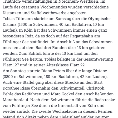
Triathlon-Veranstaltungen in Nordrhein-Westfalen. Im
Laufe des gesamten Wochenendes wurden verschiedene
Distanzen und Staffelwettbewerbe angeboten.
Tobias Tillmann startete am Samstag über die Olympische
Distanz (1500 m Schwimmen, 40 km Radfahren, 10 km
Laufen). In Köln hat das Schwimmen immer einen ganz
besonderen Reiz, da es doch auf der Regattabahn am
Fühlinger See stattfindet. Im Anschluß an das Schwimmen
mussten auf dem Rad drei Runden über 13 km gefahren
werden. Zum Schluß führte der 10 km Lauf um den
Fühlinger See herum. Tobias belegte in der Gesamtwertung
Platz 127 und in seiner Altersklasse Platz 22.
Am Sonntag startete Diana Peters über die lange Distanz
(3800 m Schwimmen, 180 km Radfahren, 42 km Laufen).
Auch eine Staffel ging über diese Strecke an den Start.
Dorothee Risse übernahm den Schwimmteil, Christoph
Pehle das Radfahren und Marc Gockel den anschließenden
Marathonlauf. Nach dem Schwimmen führte die Radstrecke
vom Fühlinger See durch die Innenstadt von Köln und
wieder zurück. Die zweite Wechselzone in diesem Rennen
befand sich direkt neben dem Zieleinlauf auf der Deutzer