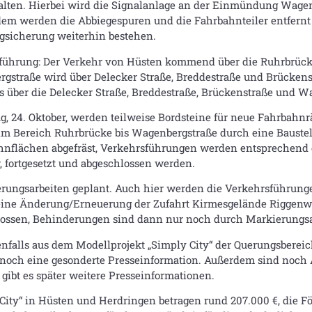
talten. Hierbei wird die Signalanlage an der Einmündung Wage
em werden die Abbiegespuren und die Fahrbahnteiler entfernt 
gsicherung weiterhin bestehen.
ehrsführung: Der Verkehr von Hüsten kommend über die Ruhrbr
ergstraße wird über Delecker Straße, Breddestraße und Brücken
über die Delecker Straße, Breddestraße, Brückenstraße und Wa
ag, 24. Oktober, werden teilweise Bordsteine für neue Fahrbahnrä
im Bereich Ruhrbrücke bis Wagenbergstraße durch eine Baustel
flächen abgefräst, Verkehrsführungen werden entsprechend dem
, fortgesetzt und abgeschlossen werden.
erungsarbeiten geplant. Auch hier werden die Verkehrsführung
h eine Änderung/Erneuerung der Zufahrt Kirmesgelände Riggenw
hlossen, Behinderungen sind dann nur noch durch Markierungsa
enfalls aus dem Modellprojekt „Simply City“ der Querungsberei
 noch eine gesonderte Presseinformation. Außerdem sind noch 
 gibt es später weitere Presseinformationen.
City“ in Hüsten und Herdringen betragen rund 207.000 €, die För