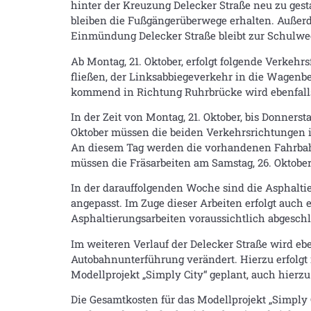
hinter der Kreuzung Delecker Straße neu zu ges
bleiben die Fußgängerüberwege erhalten. Außerd
Einmündung Delecker Straße bleibt zur Schulwe
Ab Montag, 21. Oktober, erfolgt folgende Verk
fließen, der Linksabbiegeverkehr in die Wagenb
kommend in Richtung Ruhrbrücke wird ebenfalls 
In der Zeit von Montag, 21. Oktober, bis Donnerst
Oktober müssen die beiden Verkehrsrichtungen 
An diesem Tag werden die vorhandenen Fahrbahn
müssen die Fräsarbeiten am Samstag, 26. Oktober
In der darauffolgenden Woche sind die Asphalti
angepasst. Im Zuge dieser Arbeiten erfolgt auc
Asphaltierungsarbeiten voraussichtlich abgesc
Im weiteren Verlauf der Delecker Straße wird eb
Autobahnunterführung verändert. Hierzu erfolgt
Modellprojekt „Simply City“ geplant, auch hierzu
Die Gesamtkosten für das Modellprojekt „Simply 