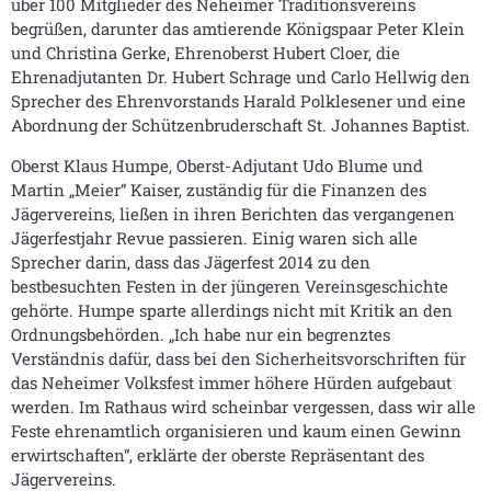
über 100 Mitglieder des Neheimer Traditionsvereins
begrüßen, darunter das amtierende Königspaar Peter Klein
und Christina Gerke, Ehrenoberst Hubert Cloer, die
Ehrenadjutanten Dr. Hubert Schrage und Carlo Hellwig den
Sprecher des Ehrenvorstands Harald Polklesener und eine
Abordnung der Schützenbruderschaft St. Johannes Baptist.
Oberst Klaus Humpe, Oberst-Adjutant Udo Blume und
Martin „Meier“ Kaiser, zuständig für die Finanzen des
Jägervereins, ließen in ihren Berichten das vergangenen
Jägerfestjahr Revue passieren. Einig waren sich alle
Sprecher darin, dass das Jägerfest 2014 zu den
bestbesuchten Festen in der jüngeren Vereinsgeschichte
gehörte. Humpe sparte allerdings nicht mit Kritik an den
Ordnungsbehörden. „Ich habe nur ein begrenztes
Verständnis dafür, dass bei den Sicherheitsvorschriften für
das Neheimer Volksfest immer höhere Hürden aufgebaut
werden. Im Rathaus wird scheinbar vergessen, dass wir alle
Feste ehrenamtlich organisieren und kaum einen Gewinn
erwirtschaften“, erklärte der oberste Repräsentant des
Jägervereins.