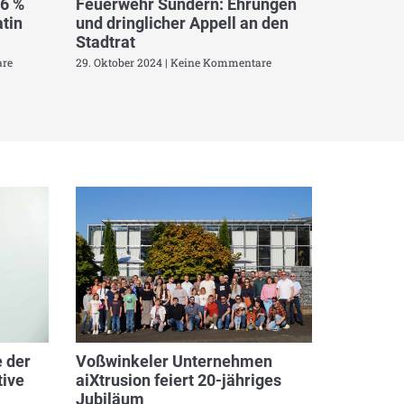
,6 %
Feuerwehr Sundern: Ehrungen
tin
und dringlicher Appell an den
Stadtrat
re
29. Oktober 2024
Keine Kommentare
 der
Voßwinkeler Unternehmen
ive
aiXtrusion feiert 20-jähriges
Jubiläum