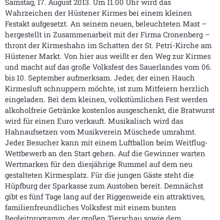
Samstag, 17. August 2013. Um 11.00 Uhr wird das
Wahrzeichen der Hüstener Kirmes bei einem kleinen
Festakt aufgesetzt. An seinem neuen, beleuchteten Mast –
hergestellt in Zusammenarbeit mit der Firma Cronenberg –
thront der Kirmeshahn im Schatten der St. Petri-Kirche am
Hüstener Markt. Von hier aus weißt er den Weg zur Kirmes
und macht auf das große Volksfest des Sauerlandes vom 06.
bis 10. September aufmerksam. Jeder, der einen Hauch
Kirmesluft schnuppern möchte, ist zum Mitfeiern herzlich
eingeladen. Bei dem kleinen, volkstümlichen Fest werden
alkoholfreie Getränke kostenlos ausgeschenkt, die Bratwurst
wird für einen Euro verkauft. Musikalisch wird das
Hahnaufsetzen vom Musikverein Müschede umrahmt.
Jeder Besucher kann mit einem Luftballon beim Weitflug-
Wettbewerb an den Start gehen. Auf die Gewinner warten
Wertmarken für den diesjährige Rummel auf dem neu
gestalteten Kirmesplatz. Für die jungen Gäste steht die
Hüpfburg der Sparkasse zum Austoben bereit. Demnächst
gibt es fünf Tage lang auf der Riggenweide ein attraktives,
familienfreundliches Volksfest mit einem bunten
Begleitprogramm, der großen Tierschau sowie dem