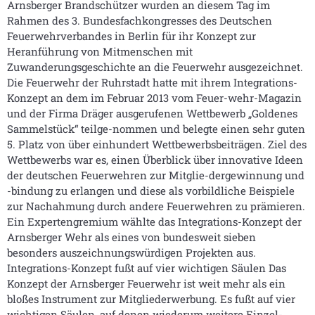
Arnsberger Brandschützer wurden an diesem Tag im
Rahmen des 3. Bundesfachkongresses des Deutschen
Feuerwehrverbandes in Berlin für ihr Konzept zur
Heranführung von Mitmenschen mit
Zuwanderungsgeschichte an die Feuerwehr ausgezeichnet.
Die Feuerwehr der Ruhrstadt hatte mit ihrem Integrations-
Konzept an dem im Februar 2013 vom Feuer-wehr-Magazin
und der Firma Dräger ausgerufenen Wettbewerb „Goldenes
Sammelstück“ teilge-nommen und belegte einen sehr guten
5. Platz von über einhundert Wettbewerbsbeiträgen. Ziel des
Wettbewerbs war es, einen Überblick über innovative Ideen
der deutschen Feuerwehren zur Mitglie-dergewinnung und
-bindung zu erlangen und diese als vorbildliche Beispiele
zur Nachahmung durch andere Feuerwehren zu prämieren.
Ein Expertengremium wählte das Integrations-Konzept der
Arnsberger Wehr als eines von bundesweit sieben
besonders auszeichnungswürdigen Projekten aus.
Integrations-Konzept fußt auf vier wichtigen Säulen Das
Konzept der Arnsberger Feuerwehr ist weit mehr als ein
bloßes Instrument zur Mitgliederwerbung. Es fußt auf vier
wichtigen Säulen, auf denen wiederum weitere Einzel-