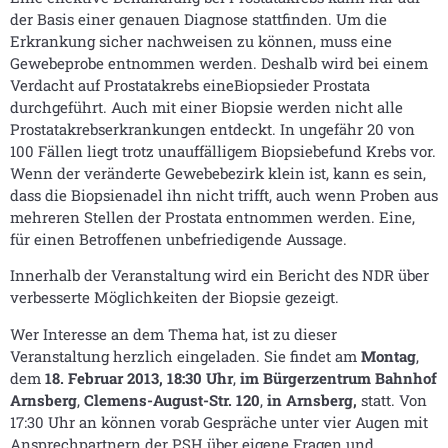
der Basis einer genauen Diagnose stattfinden. Um die
Erkrankung sicher nachweisen zu können, muss eine
Gewebeprobe entnommen werden. Deshalb wird bei einem
Verdacht auf Prostatakrebs eineBiopsieder Prostata
durchgeführt. Auch mit einer Biopsie werden nicht alle
Prostatakrebserkrankungen entdeckt. In ungefähr 20 von
100 Fällen liegt trotz unauffälligem Biopsiebefund Krebs vor.
Wenn der veränderte Gewebebezirk klein ist, kann es sein,
dass die Biopsienadel ihn nicht trifft, auch wenn Proben aus
mehreren Stellen der Prostata entnommen werden. Eine,
für einen Betroffenen unbefriedigende Aussage.
Innerhalb der Veranstaltung wird ein Bericht des NDR über
verbesserte Möglichkeiten der Biopsie gezeigt.
Wer Interesse an dem Thema hat, ist zu dieser
Veranstaltung herzlich eingeladen. Sie findet am
Montag
,
dem
18. Februar 2013, 18:30 Uhr
,
im Bürgerzentrum Bahnhof
Arnsberg
,
Clemens-August-Str. 120
,
in Arnsberg,
statt. Von
17:30 Uhr an können vorab Gespräche unter vier Augen mit
Ansprechpartnern der PSH über eigene Fragen und