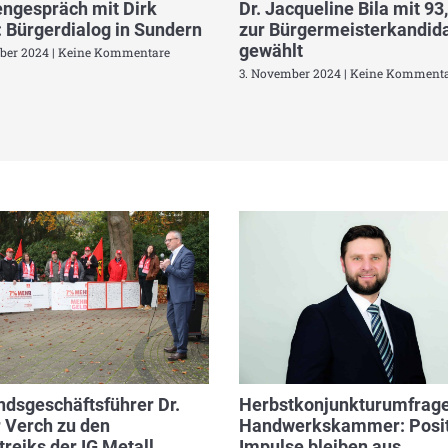
ngespräch mit Dirk
Dr. Jacqueline Bila mit 93
 Bürgerdialog in Sundern
zur Bürgermeisterkandida
gewählt
ber 2024
Keine Kommentare
3. November 2024
Keine Kommenta
dsgeschäftsführer Dr.
Herbstkonjunkturumfrage
 Verch zu den
Handwerkskammer: Posit
reiks der IG Metall
Impulse bleiben aus