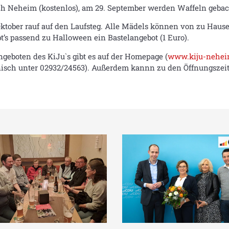
ch Neheim (kostenlos), am 29. September werden Waffeln gebacke
tober rauf auf den Laufsteg. Alle Mädels können von zu Hause 
bt’s passend zu Halloween ein Bastelangebot (1 Euro).
geboten des KiJu`s gibt es auf der Homepage (
www.kiju-nehei
fonisch unter 02932/24563). Außerdem kannn zu den Öffnungsz