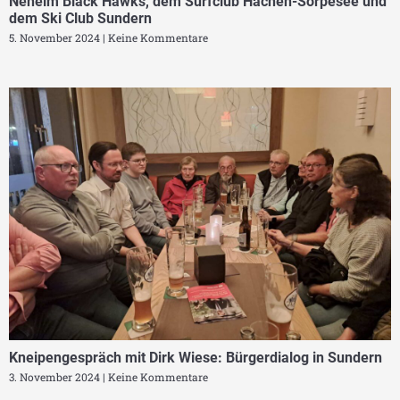
Neheim Black Hawks, dem Surfclub Hachen-Sorpesee und
dem Ski Club Sundern
5. November 2024
Keine Kommentare
Kneipengespräch mit Dirk Wiese: Bürgerdialog in Sundern
3. November 2024
Keine Kommentare