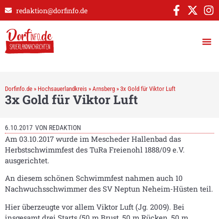
redaktion@dorfinfo.de
Dorfinfo.de
»
Hochsauerlandkreis
»
Arnsberg
»
3x Gold für Viktor Luft
3x Gold für Viktor Luft
6.10.2017
VON
REDAKTION
Am 03.10.2017 wurde im Mescheder Hallenbad das
Herbstschwimmfest des TuRa Freienohl 1888/09 e.V.
ausgerichtet.
An diesem schönen Schwimmfest nahmen auch 10
Nachwuchsschwimmer des SV Neptun Neheim-Hüsten teil.
Hier überzeugte vor allem Viktor Luft (Jg. 2009). Bei
insgesamt drei Starts (50 m Brust, 50 m Rücken, 50 m