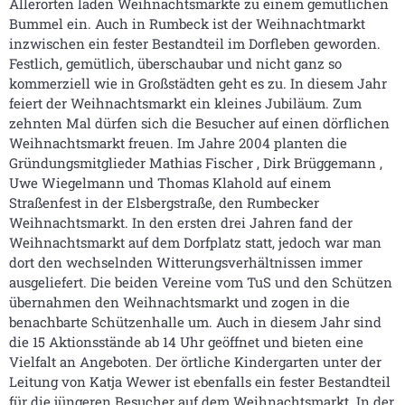
Allerorten laden Weihnachtsmärkte zu einem gemütlichen
Bummel ein. Auch in Rumbeck ist der Weihnachtmarkt
inzwischen ein fester Bestandteil im Dorfleben geworden.
Festlich, gemütlich, überschaubar und nicht ganz so
kommerziell wie in Großstädten geht es zu. In diesem Jahr
feiert der Weihnachtsmarkt ein kleines Jubiläum. Zum
zehnten Mal dürfen sich die Besucher auf einen dörflichen
Weihnachtsmarkt freuen. Im Jahre 2004 planten die
Gründungsmitglieder Mathias Fischer , Dirk Brüggemann ,
Uwe Wiegelmann und Thomas Klahold auf einem
Straßenfest in der Elsbergstraße, den Rumbecker
Weihnachtsmarkt. In den ersten drei Jahren fand der
Weihnachtsmarkt auf dem Dorfplatz statt, jedoch war man
dort den wechselnden Witterungsverhältnissen immer
ausgeliefert. Die beiden Vereine vom TuS und den Schützen
übernahmen den Weihnachtsmarkt und zogen in die
benachbarte Schützenhalle um. Auch in diesem Jahr sind
die 15 Aktionsstände ab 14 Uhr geöffnet und bieten eine
Vielfalt an Angeboten. Der örtliche Kindergarten unter der
Leitung von Katja Wewer ist ebenfalls ein fester Bestandteil
für die jüngeren Besucher auf dem Weihnachtsmarkt. In der