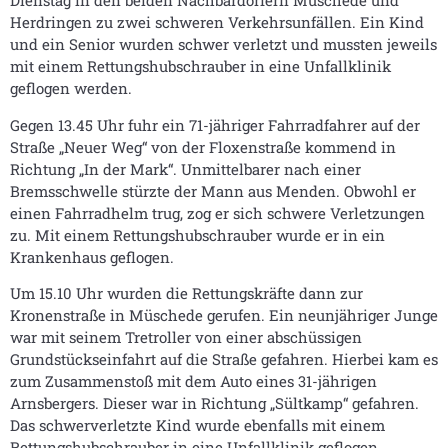
Dienstag in den beiden Nachbardörfern Müschede und
Herdringen zu zwei schweren Verkehrsunfällen. Ein Kind
und ein Senior wurden schwer verletzt und mussten jeweils
mit einem Rettungshubschrauber in eine Unfallklinik
geflogen werden.
Gegen 13.45 Uhr fuhr ein 71-jähriger Fahrradfahrer auf der
Straße „Neuer Weg“ von der Floxenstraße kommend in
Richtung „In der Mark“. Unmittelbarer nach einer
Bremsschwelle stürzte der Mann aus Menden. Obwohl er
einen Fahrradhelm trug, zog er sich schwere Verletzungen
zu. Mit einem Rettungshubschrauber wurde er in ein
Krankenhaus geflogen.
Um 15.10 Uhr wurden die Rettungskräfte dann zur
Kronenstraße in Müschede gerufen. Ein neunjähriger Junge
war mit seinem Tretroller von einer abschüssigen
Grundstückseinfahrt auf die Straße gefahren. Hierbei kam es
zum Zusammenstoß mit dem Auto eines 31-jährigen
Arnsbergers. Dieser war in Richtung „Sültkamp“ gefahren.
Das schwerverletzte Kind wurde ebenfalls mit einem
Rettungshubschrauber in eine Unfallklinik geflogen.