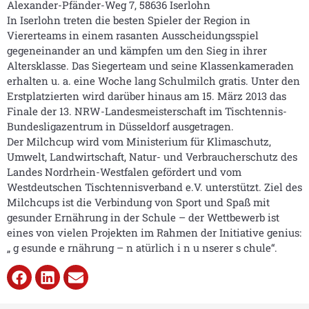
Alexander-Pfänder-Weg 7, 58636 Iserlohn
In Iserlohn treten die besten Spieler der Region in
Viererteams in einem rasanten Ausscheidungsspiel
gegeneinander an und kämpfen um den Sieg in ihrer
Altersklasse. Das Siegerteam und seine Klassenkameraden
erhalten u. a. eine Woche lang Schulmilch gratis. Unter den
Erstplatzierten wird darüber hinaus am 15. März 2013 das
Finale der 13. NRW-Landesmeisterschaft im Tischtennis-
Bundesligazentrum in Düsseldorf ausgetragen.
Der Milchcup wird vom Ministerium für Klimaschutz,
Umwelt, Landwirtschaft, Natur- und Verbraucherschutz des
Landes Nordrhein-Westfalen gefördert und vom
Westdeutschen Tischtennisverband e.V. unterstützt. Ziel des
Milchcups ist die Verbindung von Sport und Spaß mit
gesunder Ernährung in der Schule – der Wettbewerb ist
eines von vielen Projekten im Rahmen der Initiative genius:
„ g esunde e rnährung – n atürlich i n u nserer s chule“.