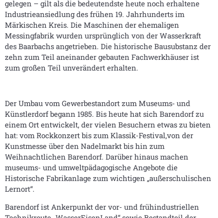
gelegen – gilt als die bedeutends­te heute noch erhaltene
Industrieansiedlung des frühen 19. Jahrhunderts im
Märkischen Kreis. Die Maschinen der ehemaligen
Messingfabrik wurden ursprünglich von der Wasserkraft
des Baarbachs angetrieben. Die historische Bausubstanz der
zehn zum Teil aneinander gebauten Fachwerkhäuser ist
zum großen Teil unverändert erhalten.
Der Umbau vom Gewerbestandort zum Museums‑ und
Künstlerdorf begann 1985. Bis heute hat sich Barendorf zu
einem Ort entwickelt, der vielen Besuchern etwas zu bieten
hat: vom Rockkonzert bis zum Klassik-Festival,von der
Kunst­messe über den Nadelmarkt bis hin zum
Weihnachtlichen Barendorf. Darüber hinaus machen
museums- und umweltpädagogische Angebote die
Historische Fabrikanlage zum wichtigen „außerschulischen
Lernort“.
Barendorf ist Ankerpunkt der vor- und frühindustriellen
Technikroute „WasserEisenLand“ sowie Bestandteil der