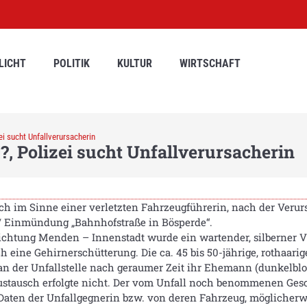
LICHT
POLITIK
KULTUR
WIRTSCHAFT
ei sucht Unfallverursacherin
?, Polizei sucht Unfallverursacherin
ch im Sinne einer verletzten Fahrzeugführerin, nach der Verur
 / Einmündung „Bahnhofstraße in Bösperde“.
richtung Menden – Innenstadt wurde ein wartender, silberner V
 eine Gehirnerschütterung. Die ca. 45 bis 50-jährige, rothaarig
 an der Unfallstelle nach geraumer Zeit ihr Ehemann (dunkelblo
austausch erfolgte nicht. Der vom Unfall noch benommenen Ge
Daten der Unfallgegnerin bzw. von deren Fahrzeug, möglicherwei