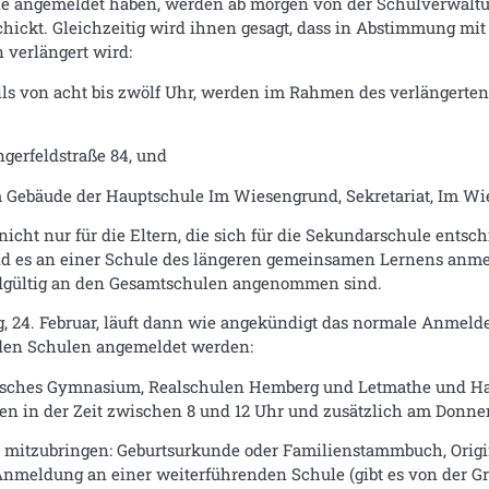
ule angemeldet haben, werden ab morgen von der Schulverwaltun
ickt. Gleichzeitig wird ihnen gesagt, dass in Abstimmung mit
 verlängert wird:
eweils von acht bis zwölf Uhr, werden im Rahmen des verlänge
ngerfeldstraße 84, und
 Gebäude der Hauptschule Im Wiesengrund, Sekretariat, Im Wi
cht nur für die Eltern, die sich für die Sekundarschule entschi
 es an einer Schule des längeren gemeinsamen Lernens anmel
 endgültig an den Gesamtschulen angenommen sind.
tag, 24. Februar, läuft dann wie angekündigt das normale Anmel
den Schulen angemeldet werden:
isches Gymnasium, Realschulen Hemberg und Letmathe und Ha
n in der Zeit zwischen 8 und 12 Uhr und zusätzlich am Donners
mitzubringen: Geburtsurkunde oder Familienstammbuch, Origina
eldung an einer weiterführenden Schule (gibt es von der Grun