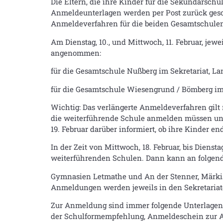
Die Eltern, die ihre Kinder für die Sekundarsch
Anmeldeunterlagen werden per Post zurück gesch
Anmeldeverfahren für die beiden Gesamtschulen
Am Dienstag, 10., und Mittwoch, 11. Februar, j
angenommen:
für die Gesamtschule Nußberg im Sekretariat, La
für die Gesamtschule Wiesengrund / Bömberg im
Wichtig: Das verlängerte Anmeldeverfahren gilt ni
die weiterführende Schule anmelden müssen und
19. Februar darüber informiert, ob ihre Kinder
In der Zeit von Mittwoch, 18. Februar, bis Diens
weiterführenden Schulen. Dann kann an folgen
Gymnasien Letmathe und An der Stenner, Märk
Anmeldungen werden jeweils in den Sekretariate
Zur Anmeldung sind immer folgende Unterlagen 
der Schulformempfehlung, Anmeldeschein zur Anm