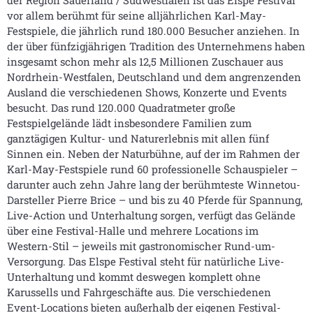
der Region Sauerland / Südwestfalen ist das Elspe Festival
vor allem berühmt für seine alljährlichen Karl-May-
Festspiele, die jährlich rund 180.000 Besucher anziehen. In
der über fünfzigjährigen Tradition des Unternehmens haben
insgesamt schon mehr als 12,5 Millionen Zuschauer aus
Nordrhein-Westfalen, Deutschland und dem angrenzenden
Ausland die verschiedenen Shows, Konzerte und Events
besucht. Das rund 120.000 Quadratmeter große
Festspielgelände lädt insbesondere Familien zum
ganztägigen Kultur- und Naturerlebnis mit allen fünf
Sinnen ein. Neben der Naturbühne, auf der im Rahmen der
Karl-May-Festspiele rund 60 professionelle Schauspieler –
darunter auch zehn Jahre lang der berühmteste Winnetou-
Darsteller Pierre Brice – und bis zu 40 Pferde für Spannung,
Live-Action und Unterhaltung sorgen, verfügt das Gelände
über eine Festival-Halle und mehrere Locations im
Western-Stil – jeweils mit gastronomischer Rund-um-
Versorgung. Das Elspe Festival steht für natürliche Live-
Unterhaltung und kommt deswegen komplett ohne
Karussells und Fahrgeschäfte aus. Die verschiedenen
Event-Locations bieten außerhalb der eigenen Festival-