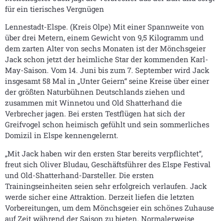
für ein tierisches Vergnügen
Lennestadt-Elspe. (Kreis Olpe) Mit einer Spannweite von
über drei Metern, einem Gewicht von 9,5 Kilogramm und
dem zarten Alter von sechs Monaten ist der Mönchsgeier
Jack schon jetzt der heimliche Star der kommenden Karl-
May-Saison. Vom 14. Juni bis zum 7. September wird Jack
insgesamt 58 Mal in „Unter Geiern“ seine Kreise über einer
der größten Naturbühnen Deutschlands ziehen und
zusammen mit Winnetou und Old Shatterhand die
Verbrecher jagen. Bei ersten Testflügen hat sich der
Greifvogel schon heimisch gefühlt und sein sommerliches
Domizil in Elspe kennengelernt.
„Mit Jack haben wir den ersten Star bereits verpflichtet“,
freut sich Oliver Bludau, Geschäftsführer des Elspe Festival
und Old-Shatterhand-Darsteller. Die ersten
Trainingseinheiten seien sehr erfolgreich verlaufen. Jack
werde sicher eine Attraktion. Derzeit liefen die letzten
Vorbereitungen, um dem Mönchsgeier ein schönes Zuhause
auf Zeit während der Saison zu bieten. Normalerweise