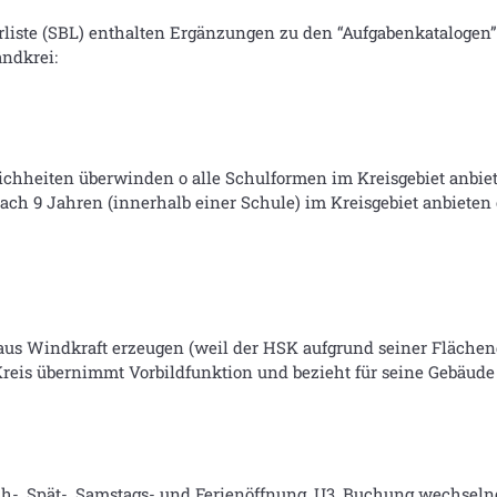
rliste (SBL) enthalten Ergänzungen zu den “Aufgabenkatalogen
ndkrei:
ichheiten überwinden o alle Schulformen im Kreisgebiet anbiet
ch 9 Jahren (innerhalb einer Schule) im Kreisgebiet anbieten 
 aus Windkraft erzeugen (weil der HSK aufgrund seiner Fläch
Kreis übernimmt Vorbildfunktion und bezieht für seine Gebäud
h-, Spät-, Samstags- und Ferienöffnung, U3, Buchung wechselnd