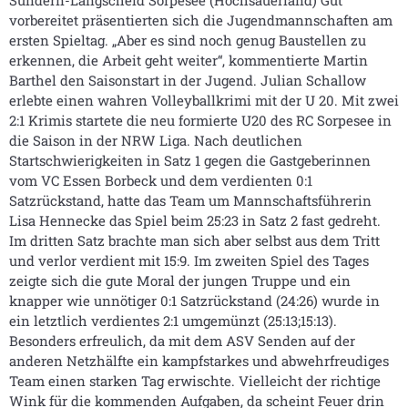
vorbereitet präsentierten sich die Jugendmannschaften am
ersten Spieltag. „Aber es sind noch genug Baustellen zu
erkennen, die Arbeit geht weiter“, kommentierte Martin
Barthel den Saisonstart in der Jugend. Julian Schallow
erlebte einen wahren Volleyballkrimi mit der U 20. Mit zwei
2:1 Krimis startete die neu formierte U20 des RC Sorpesee in
die Saison in der NRW Liga. Nach deutlichen
Startschwierigkeiten in Satz 1 gegen die Gastgeberinnen
vom VC Essen Borbeck und dem verdienten 0:1
Satzrückstand, hatte das Team um Mannschaftsführerin
Lisa Hennecke das Spiel beim 25:23 in Satz 2 fast gedreht.
Im dritten Satz brachte man sich aber selbst aus dem Tritt
und verlor verdient mit 15:9. Im zweiten Spiel des Tages
zeigte sich die gute Moral der jungen Truppe und ein
knapper wie unnötiger 0:1 Satzrückstand (24:26) wurde in
ein letztlich verdientes 2:1 umgemünzt (25:13;15:13).
Besonders erfreulich, da mit dem ASV Senden auf der
anderen Netzhälfte ein kampfstarkes und abwehrfreudiges
Team einen starken Tag erwischte. Vielleicht der richtige
Wink für die kommenden Aufgaben, da scheint Feuer drin