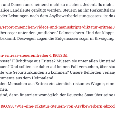
n und Damen anscheinend nicht zu machen. Jedenfalls nicht,
ige Landsleute genötigt werden, Steuern an ihr Herkunftsland
e oder Leistungen nach dem Asylbewerberleistungsgesetz, ist da 
n/report-muenchen/videos-und-manuskripte/diktatur-eritrea1
iber sogar unter den „amtlichen“ Dolmetschern. Und das klappt
nbekannt. Deswegen zogen die Eidgenossen sogar in Erwägung, d
eritreas-steuereintreiber-1.18652161
nsere” Flüchtlinge aus Eritrea? Müssen sie unter allen Umstän
n? Und sollten sie daher auf keinen Fall versuchen, über staat
te wie Geburtsurkunden zu kommen? Unsere Behörden verlange
kumente aus dem Heimatland.
eden Menschen aus Eritrea ein ziemlich riskantes Wagnis, eine
hmen.
sind, dann finanziert womöglich der Deutsche Staat über seine S
e141966950/Wie-eine-Diktatur-Steuern-von-Asylbewerbern-abzoc