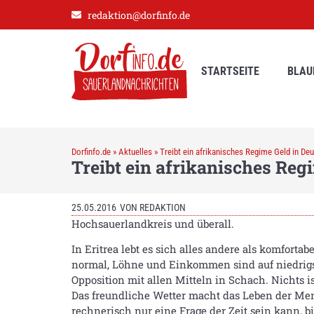
redaktion@dorfinfo.de
STARTSEITE
BLAU
Dorfinfo.de
»
Aktuelles
»
Treibt ein afrikanisches Regime Geld in Deu
Treibt ein afrikanisches Reg
25.05.2016
VON
REDAKTION
Hochsauerlandkreis und überall.
In Eritrea lebt es sich alles andere als komfor
normal, Löhne und Einkommen sind auf niedrigst
Opposition mit allen Mitteln in Schach. Nichts is
Das freundliche Wetter macht das Leben der Mensch
rechnerisch nur eine Frage der Zeit sein kann,