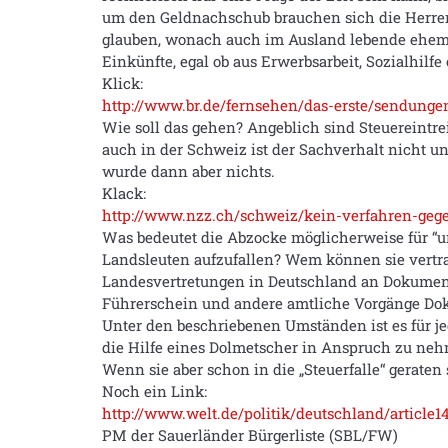
um den Geldnachschub brauchen sich die Herre
glauben, wonach auch im Ausland lebende ehemal
Einkünfte, egal ob aus Erwerbsarbeit, Sozialhilf
Klick:
http://www.br.de/fernsehen/das-erste/sendunge
Wie soll das gehen? Angeblich sind Steuereintre
auch in der Schweiz ist der Sachverhalt nicht u
wurde dann aber nichts.
Klack:
http://www.nzz.ch/schweiz/kein-verfahren-gegen-
Was bedeutet die Abzocke möglicherweise für “u
Landsleuten aufzufallen? Wem können sie vertraue
Landesvertretungen in Deutschland an Dokumen
Führerschein und andere amtliche Vorgänge Do
Unter den beschriebenen Umständen ist es für j
die Hilfe eines Dolmetscher in Anspruch zu ne
Wenn sie aber schon in die „Steuerfalle“ geraten 
Noch ein Link:
http://www.welt.de/politik/deutschland/articl
PM der Sauerländer Bürgerliste (SBL/FW)