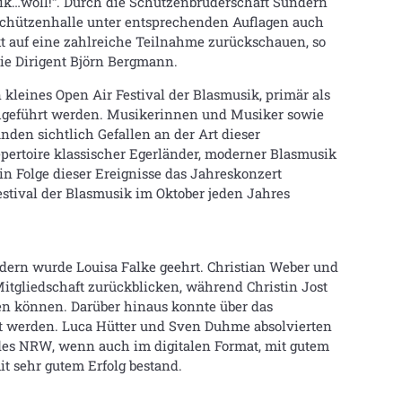
ik…woll!“. Durch die Schützenbruderschaft Sundern
chützenhalle unter entsprechenden Auflagen auch
t auf eine zahlreiche Teilnahme zurückschauen, so
ie Dirigent Björn Bergmann.
kleines Open Air Festival der Blasmusik, primär als
chgeführt werden. Musikerinnen und Musiker sowie
den sichtlich Gefallen an der Art dieser
ertoire klassischer Egerländer, moderner Blasmusik
n Folge dieser Ereignisse das Jahreskonzert
stival der Blasmusik im Oktober jeden Jahres
dern wurde Louisa Falke geehrt. Christian Weber und
tgliedschaft zurückblicken, während Christin Jost
n können. Darüber hinaus konnte über das
t werden. Luca Hütter und Sven Duhme absolvierten
es NRW, wenn auch im digitalen Format, mit gutem
it sehr gutem Erfolg bestand.