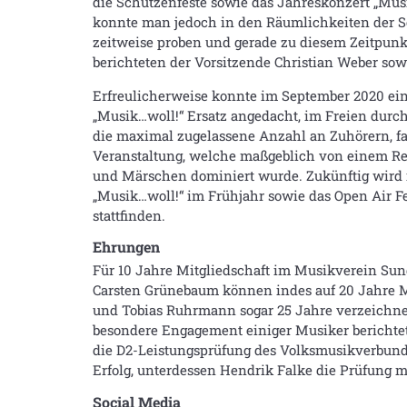
die Schützenfeste sowie das Jahreskonzert „Mus
konnte man jedoch in den Räumlichkeiten der S
zeitweise proben und gerade zu diesem Zeitpunk
berichteten der Vorsitzende Christian Weber sow
Erfreulicherweise konnte im September 2020 ein 
„Musik…woll!“ Ersatz angedacht, im Freien dur
die maximal zugelassene Anzahl an Zuhörern, fan
Veranstaltung, welche maßgeblich von einem Rep
und Märschen dominiert wurde. Zukünftig wird i
„Musik…woll!“ im Frühjahr sowie das Open Air Fe
stattfinden.
Ehrungen
Für 10 Jahre Mitgliedschaft im Musikverein Sun
Carsten Grünebaum können indes auf 20 Jahre Mi
und Tobias Ruhrmann sogar 25 Jahre verzeichne
besondere Engagement einiger Musiker berichte
die D2-Leistungsprüfung des Volksmusikverbund
Erfolg, unterdessen Hendrik Falke die Prüfung m
Social Media