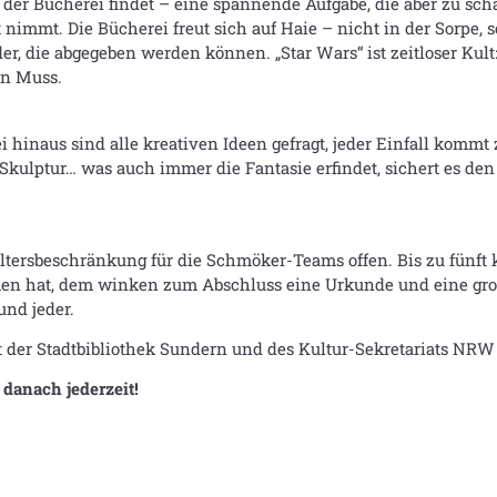
“ der Bücherei findet – eine spannende Aufgabe, die aber zu sc
 nimmt. Die Bücherei freut sich auf Haie – nicht in der Sorpe, 
 die abgegeben werden können. „Star Wars“ ist zeitloser Kult: H
in Muss.
hinaus sind alle kreativen Ideen gefragt, jeder Einfall kommt z
Skulptur… was auch immer die Fantasie erfindet, sichert es den
ltersbeschränkung für die Schmöker-Teams offen. Bis zu fün
 hat, dem winken zum Abschluss eine Urkunde und eine große 
nd jeder.
t der Stadtbibliothek Sundern und des Kultur-Sekretariats NR
danach jederzeit!