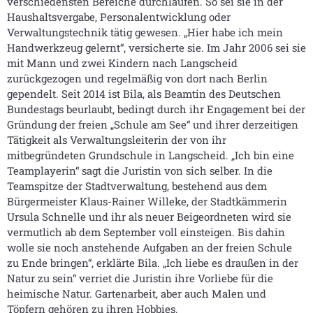
verschiedensten Bereiche durchlaufen. So sei sie in der
Haushaltsvergabe, Personalentwicklung oder
Verwaltungstechnik tätig gewesen. „Hier habe ich mein
Handwerkzeug gelernt“, versicherte sie. Im Jahr 2006 sei sie
mit Mann und zwei Kindern nach Langscheid
zurückgezogen und regelmäßig von dort nach Berlin
gependelt. Seit 2014 ist Bila, als Beamtin des Deutschen
Bundestags beurlaubt, bedingt durch ihr Engagement bei der
Gründung der freien „Schule am See“ und ihrer derzeitigen
Tätigkeit als Verwaltungsleiterin der von ihr
mitbegründeten Grundschule in Langscheid. „Ich bin eine
Teamplayerin“ sagt die Juristin von sich selber. In die
Teamspitze der Stadtverwaltung, bestehend aus dem
Bürgermeister Klaus-Rainer Willeke, der Stadtkämmerin
Ursula Schnelle und ihr als neuer Beigeordneten wird sie
vermutlich ab dem September voll einsteigen. Bis dahin
wolle sie noch anstehende Aufgaben an der freien Schule
zu Ende bringen“, erklärte Bila. „Ich liebe es draußen in der
Natur zu sein“ verriet die Juristin ihre Vorliebe für die
heimische Natur. Gartenarbeit, aber auch Malen und
Töpfern gehören zu ihren Hobbies.