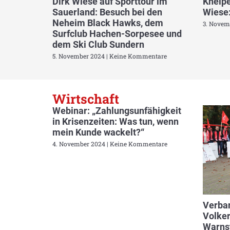
Dirk Wiese auf Sporttour im
Kneipe
Sauerland: Besuch bei den
Wiese:
Neheim Black Hawks, dem
3. Novem
Surfclub Hachen-Sorpesee und
dem Ski Club Sundern
5. November 2024
Keine Kommentare
Wirtschaft
Webinar: „Zahlungsunfähigkeit
in Krisenzeiten: Was tun, wenn
mein Kunde wackelt?“
4. November 2024
Keine Kommentare
Verban
Volker
Warnst