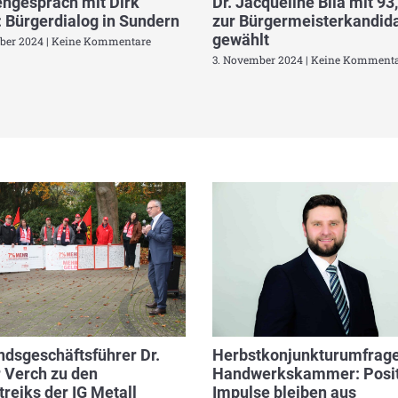
ngespräch mit Dirk
Dr. Jacqueline Bila mit 93
 Bürgerdialog in Sundern
zur Bürgermeisterkandida
gewählt
ber 2024
Keine Kommentare
3. November 2024
Keine Kommenta
dsgeschäftsführer Dr.
Herbstkonjunkturumfrage
 Verch zu den
Handwerkskammer: Posit
reiks der IG Metall
Impulse bleiben aus