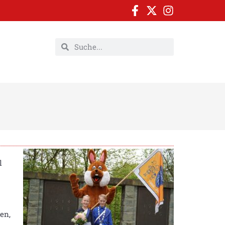
l
en,