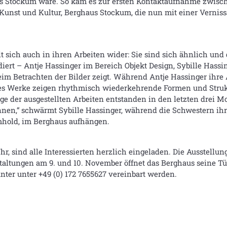
haus Stockum wäre. So kam es zur ersten Kontaktaufnahme zwis
Kunst und Kultur, Berghaus Stockum, die nun mit einer Vernis
sich auch in ihren Arbeiten wider: Sie sind sich ähnlich und 
iert – Antje Hassinger im Bereich Objekt Design, Sybille Hassi
beim Betrachten der Bilder zeigt. Während Antje Hassinger ihre
ntjes Werke zeigen rhythmisch wiederkehrende Formen und Struk
e der ausgestellten Arbeiten entstanden in den letzten drei Mon
können,“ schwärmt Sybille Hassinger, während die Schwestern i
hold, im Berghaus aufhängen.
, sind alle Interessierten herzlich eingeladen. Die Ausstellun
staltungen am 9. und 10. November öffnet das Berghaus seine T
er unter +49 (0) 172 7655627 vereinbart werden.