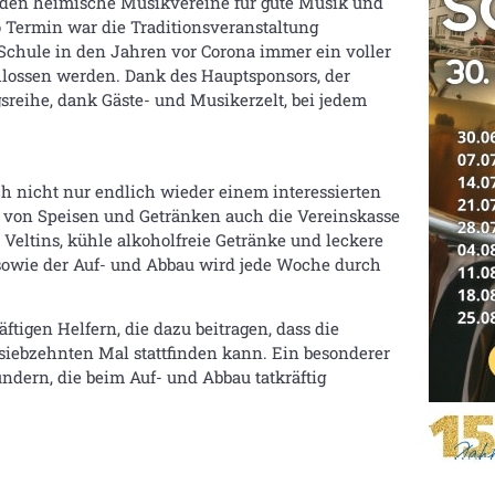
den heimische Musikvereine für gute Musik und
o Termin war die Traditionsveranstaltung
hule in den Jahren vor Corona immer ein voller
chlossen werden. Dank des Hauptsponsors, der
sreihe, dank Gäste- und Musikerzelt, bei jedem
h nicht nur endlich wieder einem interessierten
f von Speisen und Getränken auch die Vereinskasse
 Veltins, kühle alkoholfreie Getränke und leckere
sowie der Auf- und Abbau wird jede Woche durch
ftigen Helfern, die dazu beitragen, dass die
siebzehnten Mal stattfinden kann. Ein besonderer
ndern, die beim Auf- und Abbau tatkräftig