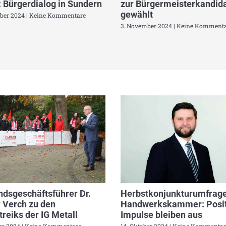
 Bürgerdialog in Sundern
zur Bürgermeisterkandida
gewählt
ber 2024
Keine Kommentare
3. November 2024
Keine Kommenta
dsgeschäftsführer Dr.
Herbstkonjunkturumfrage
 Verch zu den
Handwerkskammer: Posit
reiks der IG Metall
Impulse bleiben aus
ber 2024
Keine Kommentare
14. Oktober 2024
Keine Kommentar