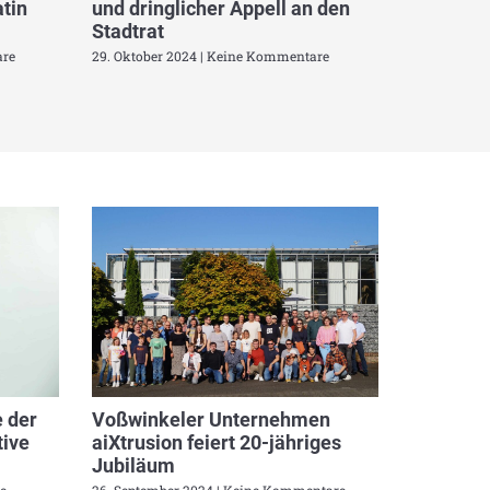
tin
und dringlicher Appell an den
Stadtrat
re
29. Oktober 2024
Keine Kommentare
 der
Voßwinkeler Unternehmen
ive
aiXtrusion feiert 20-jähriges
Jubiläum
e
26. September 2024
Keine Kommentare