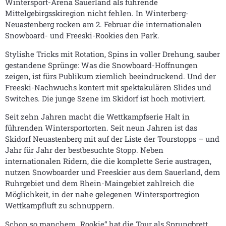
Wintersport-Arena Sauerland als führende
Mittelgebirgsskiregion nicht fehlen. In Winterberg-
Neuastenberg rocken am 2. Februar die internationalen
Snowboard- und Freeski-Rookies den Park.
Stylishe Tricks mit Rotation, Spins in voller Drehung, sauber
gestandene Sprünge: Was die Snowboard-Hoffnungen
zeigen, ist fürs Publikum ziemlich beeindruckend. Und der
Freeski-Nachwuchs kontert mit spektakulären Slides und
Switches. Die junge Szene im Skidorf ist hoch motiviert.
Seit zehn Jahren macht die Wettkampfserie Halt in
führenden Wintersportorten. Seit neun Jahren ist das
Skidorf Neuastenberg mit auf der Liste der Tourstopps – und
Jahr für Jahr der bestbesuchte Stopp. Neben
internationalen Ridern, die die komplette Serie austragen,
nutzen Snowboarder und Freeskier aus dem Sauerland, dem
Ruhrgebiet und dem Rhein-Maingebiet zahlreich die
Möglichkeit, in der nahe gelegenen Wintersportregion
Wettkampfluft zu schnuppern.
Schon so manchem „Rookie“ hat die Tour als Sprungbrett