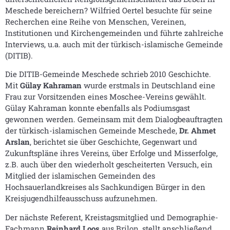
Meschede bereichern? Wilfried Oertel besuchte für seine
Recherchen eine Reihe von Menschen, Vereinen,
Institutionen und Kirchengemeinden und führte zahlreiche
Interviews, u.a. auch mit der türkisch-islamische Gemeinde
(DITIB).
Die DITIB-Gemeinde Meschede schrieb 2010 Geschichte.
Mit
Gülay Kahraman
wurde erstmals in Deutschland eine
Frau zur Vorsitzenden eines Moschee-Vereins gewählt.
Gülay Kahraman konnte ebenfalls als Podiumsgast
gewonnen werden. Gemeinsam mit dem Dialogbeauftragten
der türkisch-islamischen Gemeinde Meschede,
Dr. Ahmet
Arslan
, berichtet sie über Geschichte, Gegenwart und
Zukunftspläne ihres Vereins, über Erfolge und Misserfolge,
z.B. auch über den wiederholt gescheiterten Versuch, ein
Mitglied der islamischen Gemeinden des
Hochsauerlandkreises als Sachkundigen Bürger in den
Kreisjugendhilfeausschuss aufzunehmen.
Der nächste Referent, Kreistagsmitglied und Demographie-
Fachmann
Reinhard Loos
aus Brilon, stellt anschließend