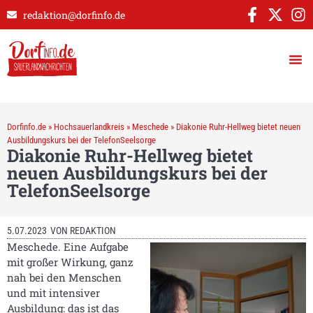
redaktion@dorfinfo.de
Dorfinfo.de
»
Hochsauerlandkreis
»
Meschede
»
Diakonie Ruhr-Hellweg bietet neuen
Ausbildungskurs bei der TelefonSeelsorge
Diakonie Ruhr-Hellweg bietet
neuen Ausbildungskurs bei der
TelefonSeelsorge
5.07.2023
VON
REDAKTION
Meschede. Eine Aufgabe
mit großer Wirkung, ganz
nah bei den Menschen
und mit intensiver
Ausbildung: das ist das