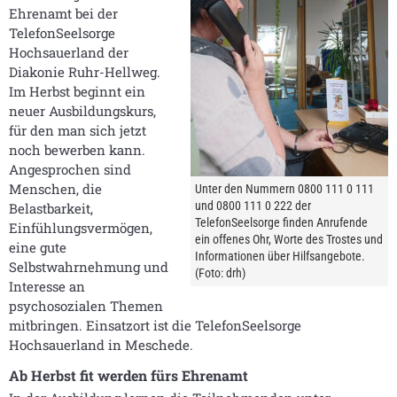
Ehrenamt bei der
TelefonSeelsorge
Hochsauerland der
Diakonie Ruhr-Hellweg.
Im Herbst beginnt ein
neuer Ausbildungskurs,
für den man sich jetzt
noch bewerben kann.
Angesprochen sind
Menschen, die
Unter den Nummern 0800 111 0 111
und 0800 111 0 222 der
Belastbarkeit,
TelefonSeelsorge finden Anrufende
Einfühlungsvermögen,
ein offenes Ohr, Worte des Trostes und
eine gute
Informationen über Hilfsangebote.
Selbstwahrnehmung und
(Foto: drh)
Interesse an
psychosozialen Themen
mitbringen. Einsatzort ist die TelefonSeelsorge
Hochsauerland in Meschede.
Ab Herbst fit werden fürs Ehrenamt