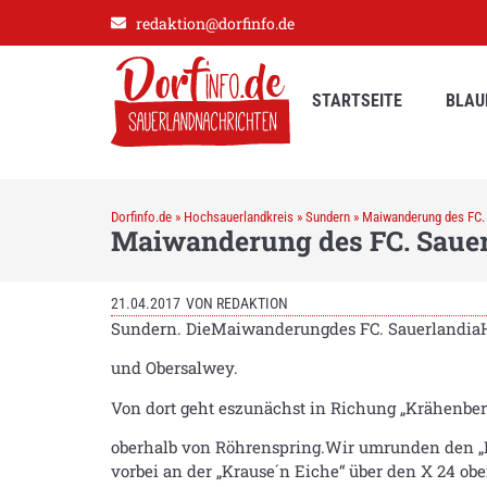
redaktion@dorfinfo.de
STARTSEITE
BLAU
Dorfinfo.de
»
Hochsauerlandkreis
»
Sundern
»
Maiwanderung des FC. 
Maiwanderung des FC. Sauer
21.04.2017
VON
REDAKTION
Sundern. DieMaiwanderungdes FC. SauerlandiaH
und Obersalwey.
Von dort geht eszunächst in Richung „Krähenber
oberhalb von Röhrenspring.Wir umrunden den „
vorbei an der „Krause´n Eiche“ über den X 24 ob