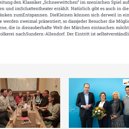
Leitung den Klassiker „Schneewittchen“ im szenischen Spiel a
 und imSchattentheater erzählt. Natürlich gibt es auch in die
änken zumEntspannen. DieKleinen können sich derweil in eine
e werden zweimal präsentiert, so dassjeder Besucher die Mögl
ene, die in diezauberhafte Welt der Märchen eintauchen möch
olkerei nachSundern-Allendorf. Der Eintritt ist selbstverständlic