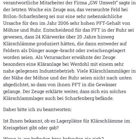
verantwortliche Mitarbeiter der Firma „GW Umwelt“ sagte in
der letzten Woche ein Zeuge aus, das verseuchte Feld bei
Brilon-Scharfenberg sei nur eine sehr nebensächliche
Ursache für den im Jahr 2006 sehr hohen PFT-Gehalt von
Möhne und Ruhr. Entscheidend für das PFT in der Ruhr sei
gewesen, dass 24 Klärwerke über 20 Jahre hinweg
Klärschlämme produziert hätten, die dann entweder auf
Feldern als Dünger ausge¬bracht oder zwischengelagert
worden seien. Als Verursacher erwähnte der Zeuge
besonders eine Kläranlage bei Werdohl mit einem sehr
nahe gelegenen Industriebetrieb. Viele Klärschlammläger in
der Nähe der Möhne und der Ruhr seien nicht nach unten
abgedichtet, so dass von ihnen PFT in die Gewässer
gelange. Der Zeuge erklärte weiter, dass sich ein solches
Klärschlammlager auch bei Scharfenberg befände.
Daher bitte ich zu beantworten:
Ist Ihnen bekannt, ob es Lagerplätze für Klärschlämme im
Kreisgebiet gibt oder gab?
Wenn ja, wo befinden bzw. befanden sie sich?