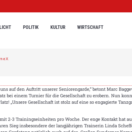
LICHT
POLITIK
KULTUR
WIRTSCHAFT
n e.V.
ns auf den Auftritt unserer Seniorengarde,“ betont Marc Baggewö
latz bei einem Turnier für die Gesellschaft zu erobern. Nun kon
atz! „Unsere Gesellschaft ist stolz auf eine so engagierte Tanzgar
mit 2-3 Trainingseinheiten pro Woche. Der enge Kontakt hat a
n Sieg insbesondere der langjährigen Trainerin Linda Scheffe