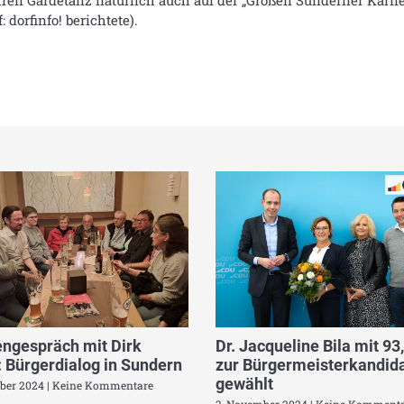
hren Gardetanz natürlich auch auf der „Großen Sunderner Karne
 dorfinfo! berichtete).
ngespräch mit Dirk
Dr. Jacqueline Bila mit 93
 Bürgerdialog in Sundern
zur Bürgermeisterkandida
gewählt
ber 2024
Keine Kommentare