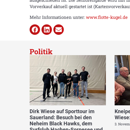
ausgeschieden ist. Die Seniorengarde wird mit I
Vorverkauf aktuell gestartet ist (Kartenvorverkauf:
Mehr Informationen unter:
www.flotte-kugel.de
Politik
Dirk Wiese auf Sporttour im
Kneipe
Sauerland: Besuch bei den
Wiese:
Neheim Black Hawks, dem
3. Novem
Surfclub Hachen-Sorpesee und