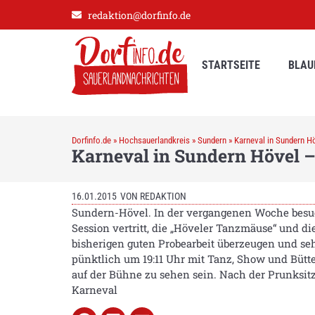
redaktion@dorfinfo.de
STARTSEITE
BLAU
Dorfinfo.de
»
Hochsauerlandkreis
»
Sundern
»
Karneval in Sundern H
Karneval in Sundern Hövel –
16.01.2015
VON
REDAKTION
Sundern-Hövel. In der vergangenen Woche besuch
Session vertritt, die „Höveler Tanzmäuse“ und d
bisherigen guten Probearbeit überzeugen und seh
pünktlich um 19:11 Uhr mit Tanz, Show und Bü
auf der Bühne zu sehen sein. Nach der Prunksit
Karneval