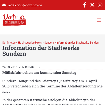
redaktion@dorfinfo.de
Dorfinfo.de
»
Hochsauerlandkreis
»
Sundern
»
Information der Stadtwerke Sundern
Information der Stadtwerke
Sundern
24.03.2015
VON
REDAKTION
Müllabfuhr schon am kommenden Samstag
Sundern. Aufgrund des Feiertages „Karfreitag“ am 3. April
2015 verschieben sich die Termine der Abfallentsorgung wie
folgt:
In der gesamten
Karwoche
erfolgen die Abholungen der
Abfallgefäße bereits einen
Werktag
früher
als gewohnt, d. h.