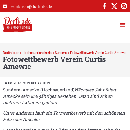
redaktion@dorfinfo.de
Dorfinfo.de
»
Hochsauerlandkreis
»
Sundern
»
Fotowettbewerb Verein Curtis Amewic
Fotowettbewerb Verein Curtis
Amewic
18.08.2014
VON
REDAKTION
Sundern-Amecke (Hochsauerland)
Nächstes Jahr feiert
Amecke sein 850-jähriges Bestehen.
Dazu sind schon
mehrere Aktionen geplant.
Unter anderem läuft ein Fotowettbewerb mit den schönsten
Fotos aus Amecke.
Gesucht werden aktuelle Bilder aus dem letzten Jahr, die