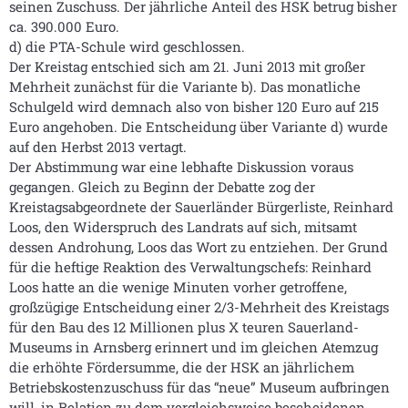
seinen Zuschuss. Der jährliche Anteil des HSK betrug bisher
ca. 390.000 Euro.
d) die PTA-Schule wird geschlossen.
Der Kreistag entschied sich am 21. Juni 2013 mit großer
Mehrheit zunächst für die Variante b). Das monatliche
Schulgeld wird demnach also von bisher 120 Euro auf 215
Euro angehoben. Die Entscheidung über Variante d) wurde
auf den Herbst 2013 vertagt.
Der Abstimmung war eine lebhafte Diskussion voraus
gegangen. Gleich zu Beginn der Debatte zog der
Kreistagsabgeordnete der Sauerländer Bürgerliste, Reinhard
Loos, den Widerspruch des Landrats auf sich, mitsamt
dessen Androhung, Loos das Wort zu entziehen. Der Grund
für die heftige Reaktion des Verwaltungschefs: Reinhard
Loos hatte an die wenige Minuten vorher getroffene,
großzügige Entscheidung einer 2/3-Mehrheit des Kreistags
für den Bau des 12 Millionen plus X teuren Sauerland-
Museums in Arnsberg erinnert und im gleichen Atemzug
die erhöhte Fördersumme, die der HSK an jährlichem
Betriebskostenzuschuss für das “neue” Museum aufbringen
will, in Relation zu dem vergleichsweise bescheidenen