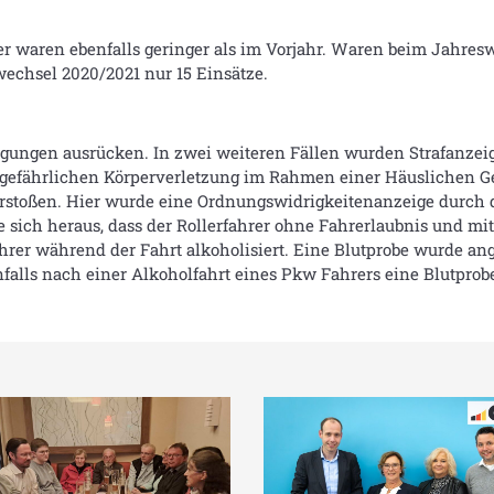
ter waren ebenfalls geringer als im Vorjahr. Waren beim Jahres
wechsel 2020/2021 nur 15 Einsätze.
gungen ausrücken. In zwei weiteren Fällen wurden Strafanzeig
r gefährlichen Körperverletzung im Rahmen einer Häuslichen Ge
toßen. Hier wurde eine Ordnungswidrigkeitenanzeige durch die
lte sich heraus, dass der Rollerfahrer ohne Fahrerlaubnis und m
rer während der Fahrt alkoholisiert. Eine Blutprobe wurde an
nfalls nach einer Alkoholfahrt eines Pkw Fahrers eine Blutprob