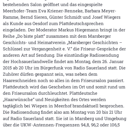
bestehenden Salon geöffnet und das eingespielte
Meerhofer-Team Eva Kriener-Renneke, Barbara Meyer-
Ramme, Bernd Sieren, Günter Schmidt und Josef Wiegers
als Kunde aus Oesdorf zum Plattdeutschsprechen
eingeladen. Der Moderator Markus Hiegemann bringt in der
Reihe „Do biste platt“ zusammen mit dem Marsberger
Geschichts- und Heimatverein „Marsberger Geschichten –
Schlüssel zur Vergangenheit e. V.“ die Friseur-Gespräche der
anderen Art auf Sendung. Die einstündige Radiosendung
der Hochsauerlandwelle findet am Montag, dem 26. Januar
2015 ab 20 Uhr im Bürgerfunk von Radio Sauerland statt. Die
Zuhörer dürfen gespannt sein, was neben dem
Haareschneiden noch so alles in dem Friseursalon passiert.
Plattdeutsch wird das Geschehen im Ort und somit rund um
den Friseursalon durchleuchtet. Plattdeutsche
„Haarwünsche“ und Neuigkeiten des Ortes werden
tagtäglich bei Wiepen in Meerhof brandaktuell besprochen.
Die Radiosendung findet also am Montag von 20 bis 21 Uhr
auf Radio Sauerland statt. Sie ist in Marsberg und Umgebung
über die UKW-Antennen-Frequenzen 94,8, 96,2 oder 106,5