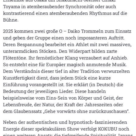
Toyama in atemberaubender Synchronität oder auch
kontrastierend einen atemberaubenden Rhythmus auf die
Bühne.
2025 kommen zwei große O – Daiko Trommeln zum Einsatz
und geben der Gruppe einen noch imposanteren Auftritt.
Deren Bespannung bearbeitet ein Athlet mit zwei massiven,
unterarmdicken Stöcken. Den Widerpart bilden zarte
Flötentöne. Ihr fernöstlicher Klang verzaubert auf Anhieb.
So entsteht eine für Europäer magisch anmutende Musik.
Dem Verständnis dieser tief in alter Tradition verwurzelten
Kunstfertigkeit dient, dass jedem Stück eine kurze
Einführung vorangestellt ist. Sie erklärt (in Deutsch) die
Bedeutung der jeweiligen Lieder. Diese handeln
beispielsweise vom Eins-Sein von Körper und Geist, der
Lebensfreude, der Natur, der Kraft der Jahreszeiten oder
dem Glaubenssatz „Gehe vorwärts ohne zurückzuschauen“.
Neben der authentischen und hypnotisch-faszinierenden
Energie dieser spektakulären Show verfolgt KOKUBU noch
einen weiteren Ansatz: die tiefgreifende Spiritualität Japans