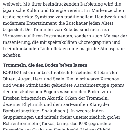
weltweit. Mit ihrer beeindruckenden Darbietung wird die
japanische Kultur und Energie vereint. Ihr Markenzeichen
ist die perfekte Symbiose von traditionellem Handwerk und
modernem Entertainment, die Zuschauer jeden Alters
begeistert. Die Trommler von Kokubu sind nicht nur
Virtuosen auf ihren Instrumenten, sondern auch Meister der
Inszenierung, die mit spektakulären Choreographien und
beeindruckenden Lichteffekten eine magische Atmosphäre
schaffen.
Trommeln, die den Boden beben lassen
KOKUBU ist ein unbeschreiblich fesselndes Erlebnis für
Ohren, Augen, Herz und Seele. Die in schwarze Kimonos
und weiße Stirnbänder gekleidete Ausnahmetruppe spannt
den musikalischen Bogen zwischen den Boden zum
Erbeben bringendem Akustik-Orkan der Trommeln,
dezenter Rhythmik und dem zart-sanften Klang der
Bambuslängsflöte (Shakuhachi). In wechselnden
Gruppierungen und mittels dreier unterschiedlich großer
Röhrentrommeln (Taikos) bringt das 1998 gegründete
Ensemble aus Osaka um Shakuhachi-Meister Chiaki