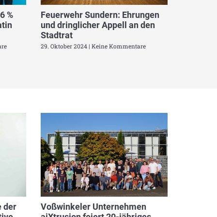
,6 %
Feuerwehr Sundern: Ehrungen
tin
und dringlicher Appell an den
Stadtrat
re
29. Oktober 2024
Keine Kommentare
 der
Voßwinkeler Unternehmen
ive
aiXtrusion feiert 20-jähriges