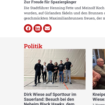
Zur Freude für Spaziergänger
Die Stadtführer Henning Fette und Meinolf Koch
wurden, auf Girlanden fädeln und den Brunnen 
geschmückten Maximilianbrunnen freuen, der mit 
Politik
Dirk Wiese auf Sporttour im
Kneipe
Sauerland: Besuch bei den
Wiese:
Neheim Black Hawks, dem
3. Novem