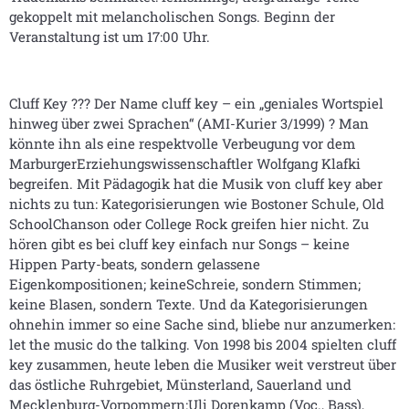
gekoppelt mit melancholischen Songs. Beginn der
Veranstaltung ist um 17:00 Uhr.
Cluff Key ??? Der Name cluff key – ein „geniales Wortspiel
hinweg über zwei Sprachen“ (AMI-Kurier 3/1999) ? Man
könnte ihn als eine respektvolle Verbeugung vor dem
MarburgerErziehungswissenschaftler Wolfgang Klafki
begreifen. Mit Pädagogik hat die Musik von cluff key aber
nichts zu tun: Kategorisierungen wie Bostoner Schule, Old
SchoolChanson oder College Rock greifen hier nicht. Zu
hören gibt es bei cluff key einfach nur Songs – keine
Hippen Party-beats, sondern gelassene
Eigenkompositionen; keineSchreie, sondern Stimmen;
keine Blasen, sondern Texte. Und da Kategorisierungen
ohnehin immer so eine Sache sind, bliebe nur anzumerken:
let the music do the talking. Von 1998 bis 2004 spielten cluff
key zusammen, heute leben die Musiker weit verstreut über
das östliche Ruhrgebiet, Münsterland, Sauerland und
Mecklenburg-Vorpommern:Uli Dorenkamp (Voc., Bass),